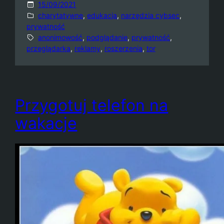
15/09/2021
charytatywne
, 
edukacja
, 
narzędzia cybsec
, 
prywatność
anonimowość
, 
podglądanie
, 
prywatność
, 
przeglądarka
, 
reklamy
, 
roszerzenia
, 
tor
Przygotuj telefon na
wakacje