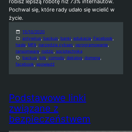
robisz lepszą robotę niż 73% internautów.
Pochwal się, które rady udało się wcielić w
życie.
15/10/2020
antywirus
, 
backup
, 
banki
, 
edukacja
, 
Facebook
, 
hasła
, 
MFA
, 
narzędzia cybsec
, 
oprogramowanie
, 
ransomware
, 
rodzic
, 
socjotechnika
backup
, 
blik
, 
comodo
, 
dekalog
, 
domena
, 
facebook
, 
spowiedź
Podstawowe linki
związane z
bezpieczeństwem