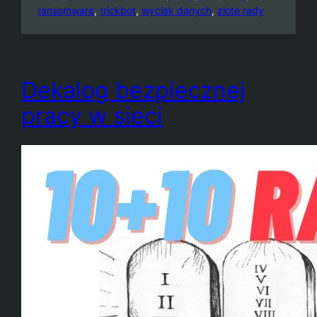
ransomware
, 
trickbot
, 
wyciek danych
, 
złote rady
Dekalog bezpiecznej
pracy w sieci