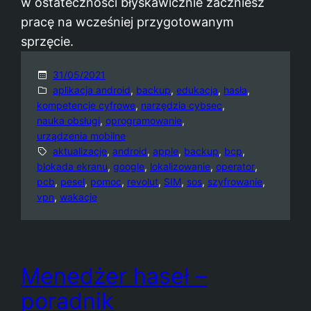
w ostateczności błyskawicznie zaczniesz
pracę na wcześniej przygotowanym
sprzęcie.
31/05/2021
aplikacja android
, 
backup
, 
edukacja
, 
hasła
, 
kompetencje cyfrowe
, 
narzędzia cybsec
, 
nauka obsługi
, 
oprogramowanie
, 
urządzenia mobilne
aktualizacje
, 
android
, 
apple
, 
backup
, 
bcp
, 
blokada ekranu
, 
google
, 
lokalizowanie
, 
operator
, 
pcb
, 
pesel
, 
pomoc
, 
revolut
, 
SIM
, 
sos
, 
szyfrowanie
, 
vpn
, 
wakacje
Menedżer haseł –
poradnik