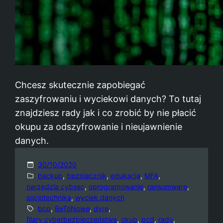
Chcesz skutecznie zapobiegać
zaszyfrowaniu i wyciekowi danych? To tutaj
znajdziesz rady jak i co zrobić by nie płacić
okupu za odszyfrowanie i nieujawnienie
danych.
30/10/2020
backup
, 
bezpiecznik
, 
edukacja
, 
MFA
, 
narzędzia cybsec
, 
oprogramowanie
, 
ransomware
, 
socjotechnika
, 
wyciek danych
bcp
, 
BeToNowe
, 
dyre
, 
filary cyberbezpieczeństwa
, 
okup
, 
pcd
, 
rady
, 