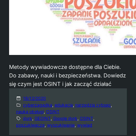
Metody wywiadowcze dostępne dla Ciebie.
Do zabawy, nauki i bezpieczeństwa. Dowiedz
się czym jest OSINT i jak zacząć działać
18/12/2020
cyberzagadka
, 
edukacja
, 
narzędzia cybsec
, 
nauka obsługi
, 
OSINT
dork
, 
GEOINT
, 
Google dork
, 
OSINT
, 
poszukiwacze
, 
wyszukiwanie
, 
wywiad