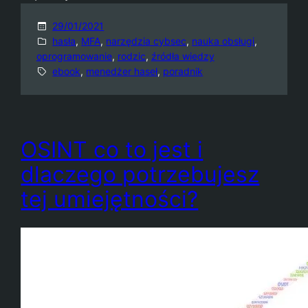
29/01/2021
hasła
, 
MFA
, 
narzędzia cybsec
, 
nauka obsługi
, 
oprogramowanie
, 
rodzic
, 
źródła wiedzy
ebook
, 
menedżer haseł
, 
poradnik
OSINT co to jest i
dlaczego potrzebujesz
tej umiejętności?