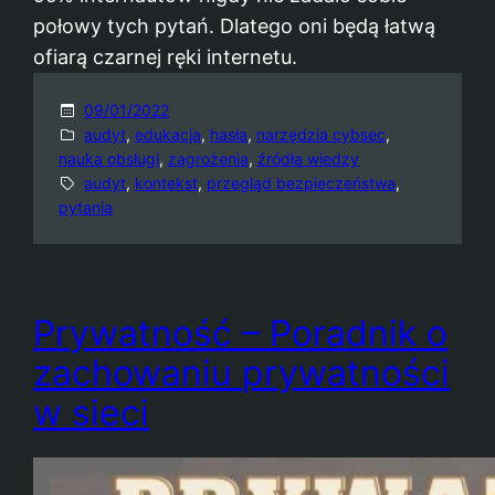
połowy tych pytań. Dlatego oni będą łatwą
ofiarą czarnej ręki internetu.
09/01/2022
audyt
, 
edukacja
, 
hasła
, 
narzędzia cybsec
, 
nauka obsługi
, 
zagrożenia
, 
źródła wiedzy
audyt
, 
kontekst
, 
przegląd bezpieczeństwa
, 
pytania
Prywatność – Poradnik o
zachowaniu prywatności
w sieci