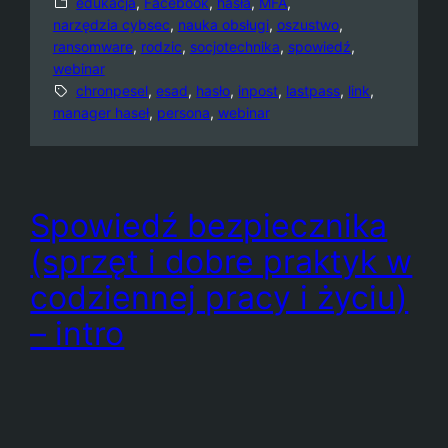
edukacja
, 
Facebook
, 
hasła
, 
MFA
, 
narzędzia cybsec
, 
nauka obsługi
, 
oszustwo
, 
ransomware
, 
rodzic
, 
socjotechnika
, 
spowiedź
, 
webinar
chronpesel
, 
esad
, 
hasło
, 
inpost
, 
lastpass
, 
link
, 
manager haseł
, 
persona
, 
webinar
Spowiedź bezpiecznika
(sprzęt i dobre praktyk w
codziennej pracy i życiu)
– intro