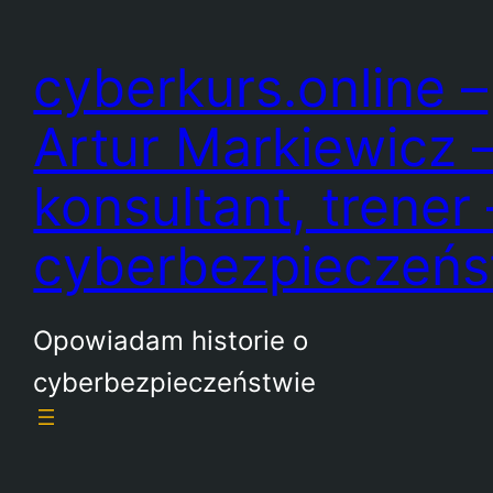
Przejdź
do
cyberkurs.online –
treści
Artur Markiewicz 
konsultant, trener 
cyberbezpieczeń
Opowiadam historie o
cyberbezpieczeństwie