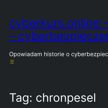
Przejdź
do
cyberkurs.online –
treści
– cyberbezpiecze
Opowiadam historie o cyberbezpie
Tag:
chronpesel