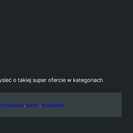
leć o takiej super ofercie w kategoriach
kryptowaluta
, 
revolut
, 
wyłudzenie