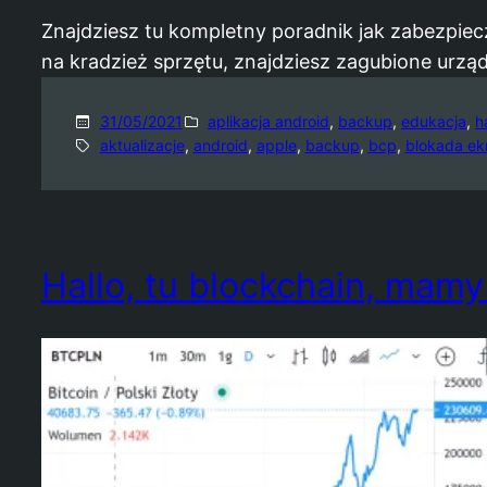
Znajdziesz tu kompletny poradnik jak zabezpiec
na kradzież sprzętu, znajdziesz zagubione urzą
31/05/2021
aplikacja android
, 
backup
, 
edukacja
, 
h
aktualizacje
, 
android
, 
apple
, 
backup
, 
bcp
, 
blokada ek
Hallo, tu blockchain, mamy