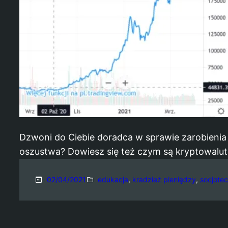
Dzwoni do Ciebie doradca w sprawie zarobienia 
oszustwa? Dowiesz się też czym są kryptowalut
02/04/2021
edukacja
, 
kradzież pieniędzy
, 
socjote