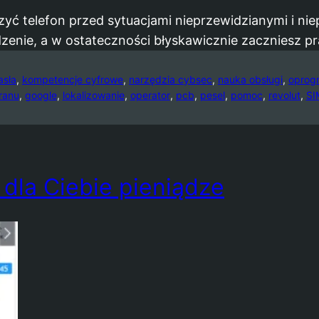
zyć telefon przed sytuacjami nieprzewidzianymi i n
dzenie, a w ostateczności błyskawicznie zaczniesz 
asła
, 
kompetencje cyfrowe
, 
narzędzia cybsec
, 
nauka obsługi
, 
oprog
ranu
, 
google
, 
lokalizowanie
, 
operator
, 
pcb
, 
pesel
, 
pomoc
, 
revolut
, 
SI
 dla Ciebie pieniądze