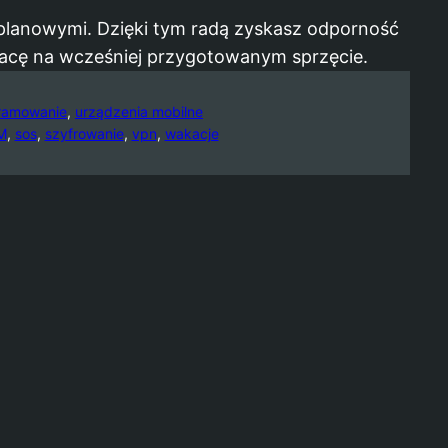
ieplanowymi. Dzięki tym radą zyskasz odporność
pracę na wcześniej przygotowanym sprzęcie.
ramowanie
, 
urządzenia mobilne
M
, 
sos
, 
szyfrowanie
, 
vpn
, 
wakacje