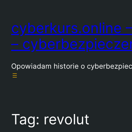
Przejdź
do
cyberkurs.online –
treści
– cyberbezpiecze
Opowiadam historie o cyberbezpie
Tag:
revolut