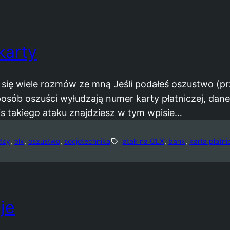
karty
ię wiele rozmów ze mną Jeśli podałeś oszustwo (pr
 sposób oszuści wyłudzają numer karty płatniczej, dan
s takiego ataku znajdziesz w tym wpisie…
dzy
, 
olx
, 
oszustwo
, 
socjotechnika
atak na OLX
, 
bank
, 
karta płatni
je