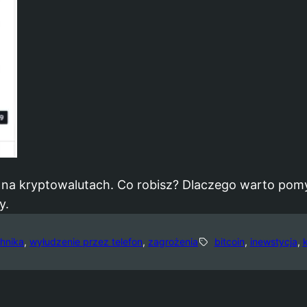
na kryptowalutach. Co robisz? Dlaczego warto pomys
y.
chnika
, 
wyłudzenie przez telefon
, 
zagrożenia
bitcoin
, 
inewstycja
, 