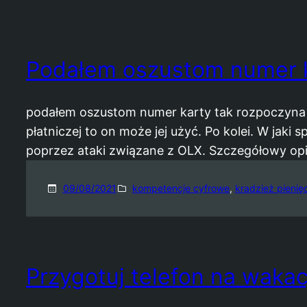
Podałem oszustom numer 
podałem oszustom numer karty tak rozpoczyna s
płatniczej to on może jej użyć. Po kolei. W jaki
poprzez ataki związane z OLX. Szczegółowy opi
09/08/2021
kompetencje cyfrowe
, 
kradzież pienię
Przygotuj telefon na wakac