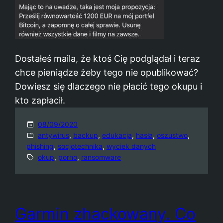
Dostałeś maila, że ktoś Cię podglądał i teraz
chce pieniądze żeby tego nie opublikować?
Dowiesz się dlaczego nie płacić tego okupu i
kto zapłacił.
08/09/2020
antywirus
, 
backup
, 
edukacja
, 
hasła
, 
oszustwo
, 
phishing
, 
socjotechnika
, 
wyciek danych
okup
, 
porno
, 
ransomware
Garmin zhackowany. Co