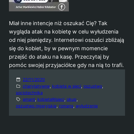
Miał inne intencje niż oszukać Cię? Tak
wygląda atak na kobietę w celu wyłudzenia
od niej pieniędzy. Internetowi oszuści zbliżają
się do kobiet, by w pewnym momencie
przejść do ataku na kasę. Przeczytaj by
pomóc swojej przyjaciółce gdy na nią to trafi.
22/11/2020
charytatywne
, 
kobieta w sieci
, 
oszustwo
, 
socjotechnika
amant
, 
kobietaWsieci
, 
okup
, 
oszustwo nigeryjskie
, 
romans
, 
wyłudzenie