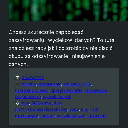
Chcesz skutecznie zapobiegać
zaszyfrowaniu i wyciekowi danych? To tutaj
znajdziesz rady jak i co zrobić by nie płacić
okupu za odszyfrowanie i nieujawnienie
danych.
30/10/2020
backup
, 
bezpiecznik
, 
edukacja
, 
MFA
, 
narzędzia cybsec
, 
oprogramowanie
, 
ransomware
, 
socjotechnika
, 
wyciek danych
bcp
, 
BeToNowe
, 
dyre
, 
filary cyberbezpieczeństwa
, 
okup
, 
pcd
, 
rady
, 
ransomware
, 
trickbot
, 
wyciek danych
, 
złote rady