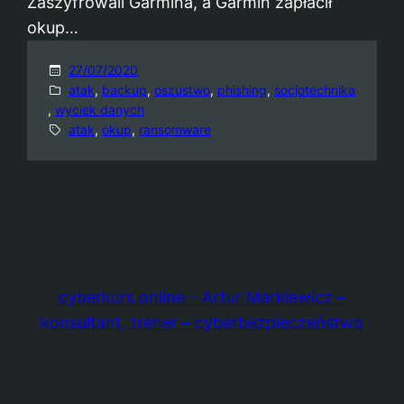
Zaszyfrowali Garmina, a Garmin zapłacił
okup…
27/07/2020
atak
, 
backup
, 
oszustwo
, 
phishing
, 
socjotechnika
, 
wyciek danych
atak
, 
okup
, 
ransomware
cyberkurs.online – Artur Markiewicz –
konsultant, trener – cyberbezpieczeństwo