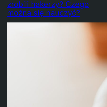
zrobili hakerzy? Czego
można się nauczyć?