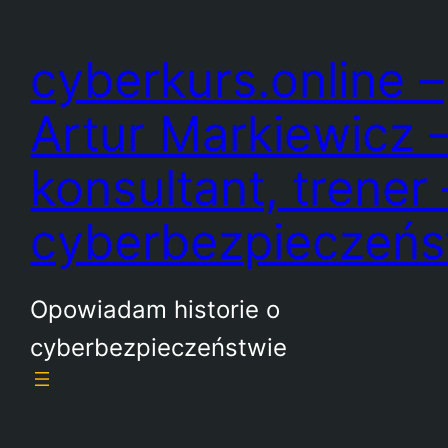
Przejdź
do
cyberkurs.online –
treści
Artur Markiewicz 
konsultant, trener 
cyberbezpieczeń
Opowiadam historie o
cyberbezpieczeństwie