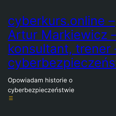
Przejdź
do
cyberkurs.online –
treści
Artur Markiewicz 
konsultant, trener 
cyberbezpieczeń
Opowiadam historie o
cyberbezpieczeństwie