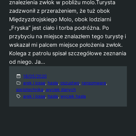
znalezienia zwłok w pobliżu molo.Turysta
zadzwonił z przerażeniem, że tuż obok
Międzyzdrojskiego Molo, obok lodziarni
„Fryska” jest ciało i torba podróżna. Po
przybyciu na miejsce znalazłem tego turystę i
wskazał mi palcem miejsce położenia zwłok.
Kolega z patrolu spisał szczegółowe zeznania
od niego. Ja…
18/05/2020
arek i josse
, 
hasła
, 
oszustwo
, 
ransomware
, 
socjotechnika
, 
wyciek danych
arek i josse
, 
hasła
, 
wyciek hasła