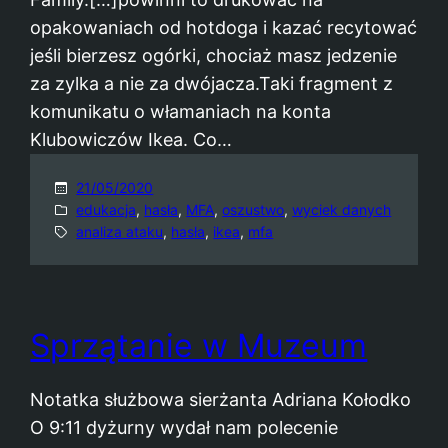
opakowaniach od hotdoga i kazać recytować
jeśli bierzesz ogórki, chociaż masz jedzenie
za zylka a nie za dwójacza.Taki fragment z
komunikatu o włamaniach na konta
Klubowiczów Ikea. Co…
21/05/2020
edukacja
, 
hasła
, 
MFA
, 
oszustwo
, 
wyciek danych
analiza ataku
, 
hasła
, 
ikea
, 
mfa
Sprzątanie w Muzeum
Notatka służbowa sierżanta Adriana Kołodko
O 9:11 dyżurny wydał nam polecenie