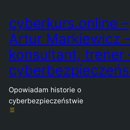
Przejdź
do
cyberkurs.online –
treści
Artur Markiewicz 
konsultant, trener 
cyberbezpieczeń
Opowiadam historie o
cyberbezpieczeństwie