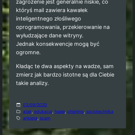
zagrożenie jest generalnie niskie, co
któryś mail zawiera kawałek
inteligentnego złośliwego
oprogramowania, przekierowanie na
wyłudzające dane witryny.
Jednak konsekwencje mogą być
ogromne.
Kładąc te dwa aspekty na wadze, sam
zmierz jak bardzo istotne są dla Ciebie
takie analizy.
03/09/2020
atak
, 
edukacja
, 
hasła
, 
phishing
, 
socjotechnika
ankieta
, 
scam