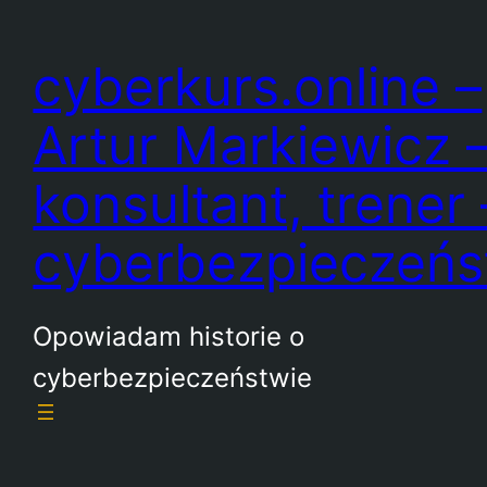
Przejdź
do
cyberkurs.online –
treści
Artur Markiewicz 
konsultant, trener 
cyberbezpieczeń
Opowiadam historie o
cyberbezpieczeństwie