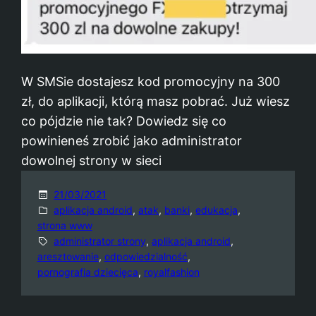
W SMSie dostajesz kod promocyjny na 300
zł, do aplikacji, którą masz pobrać. Już wiesz
co pójdzie nie tak? Dowiedz się co
powinieneś zrobić jako administrator
dowolnej strony w sieci
21/03/2021
aplikacja android
, 
atak
, 
banki
, 
edukacja
, 
strona www
administrator strony
, 
aplikacja android
, 
aresztowanie
, 
odpowiedzialność
, 
pornografia dziecięca
, 
royalfashion