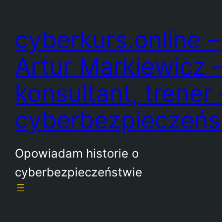
Przejdź
do
cyberkurs.online –
treści
Artur Markiewicz 
konsultant, trener 
cyberbezpieczeń
Opowiadam historie o
cyberbezpieczeństwie