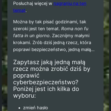
Posłuchaj więcej w
nagraniu na ten
temat
.
Można by tak pisać godzinami, tak
szeroki jest ten temat.
Roma non fu
fatta in un giorno
. Zacznijmy małymi
krokami. Zrób dziś jedną rzecz, która
poprawi bezpieczeństwo, jedną małą…
Zapytasz jaką jedną małą
rzecz można zrobić dziś by
poprawić
cyberbezpieczeństwo?
Poniżej jest ich kilka do
wyboru:
zmień hasło